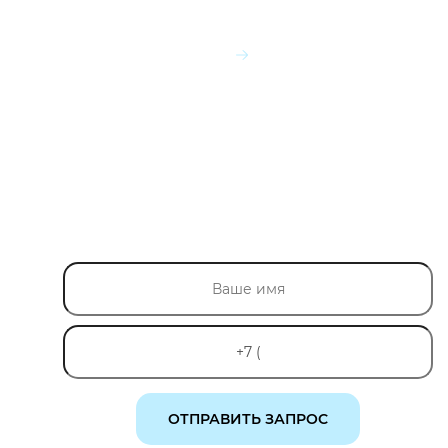
ПОСМОТРЕТЬ ЦЕНЫ
БЕСПЛАТНЫЙ
ВЫЗОВ
СПЕЦИАЛИСТА
НА ОБЪЕКТ
Определить какой точный объем щебня Вам
необходимо, посмотреть подъездные пути и
обозначить место для разгрузки материала.
ОТПРАВИТЬ ЗАПРОС