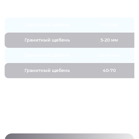
Вид щебня
Фракция
Гранитный щебень
5-10 мм
Гранитный щебень
5-20 мм
Гранитный щебень
20-40 мм
Гранитный щебень
40-70
ПОЛУЧИТЬ КОНСУЛЬТАЦИЮ
Получить актуальную информацию о расценках
можно всего за 2 минуты, связавшись с нами по
телефону: