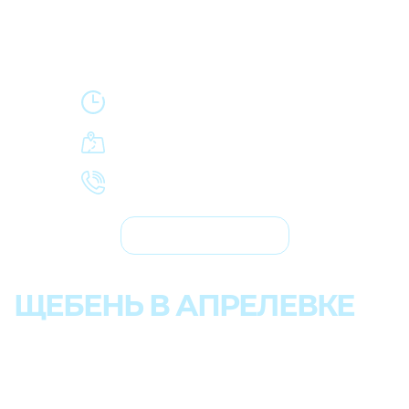
Работаем круглосуточно
и без выходных.
Купить щебень в Апрелевке
с доставкой
+7 (495) 664-48-60
Заказать звонок
ЩЕБЕНЬ В АПРЕЛЕВКЕ
ДОСТАВКА ГРАНИТНОГО,
ИЗВЕСТНЯКОВОГО
И ГРАВИЙНОГО ЩЕБНЯ
В
АПРЕЛЕВКУ