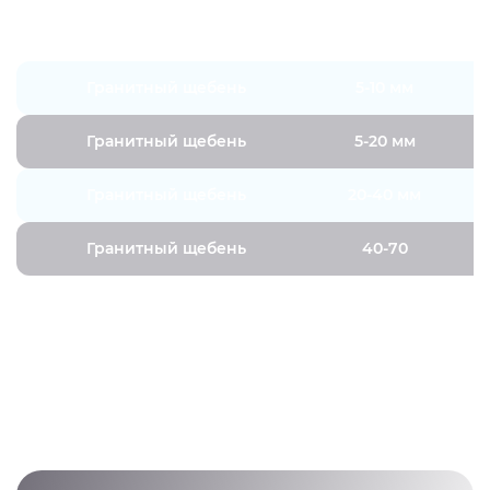
Вид щебня
Фракция
Гранитный щебень
5-10 мм
Гранитный щебень
5-20 мм
Гранитный щебень
20-40 мм
Гранитный щебень
40-70
ПОЛУЧИТЬ КОНСУЛЬТАЦИЮ
Получить актуальную информацию о расценках
можно всего за 2 минуты, связавшись с нами по
телефону: