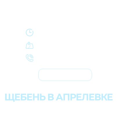
Работаем круглосуточно
и без выходных.
Купить щебень в Апрелевке
с доставкой
+7 (495) 664-48-60
Заказать звонок
ЩЕБЕНЬ В АПРЕЛЕВКЕ
ДОСТАВКА ГРАНИТНОГО,
ИЗВЕСТНЯКОВОГО
И ГРАВИЙНОГО ЩЕБНЯ
В
АПРЕЛЕВКУ