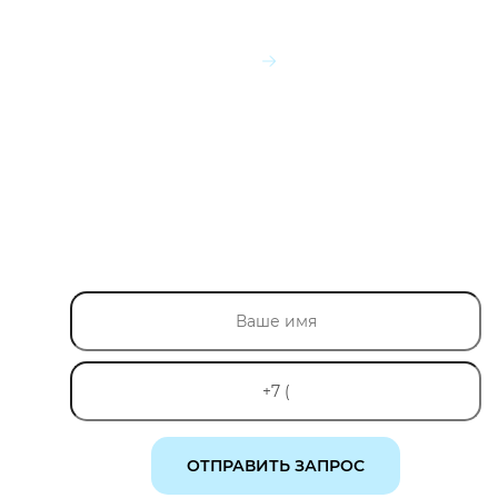
ПОСМОТРЕТЬ ЦЕНЫ
БЕСПЛАТНЫЙ
ВЫЗОВ
СПЕЦИАЛИСТА
НА ОБЪЕКТ
Определить какой точный объем щебня Вам
необходимо, посмотреть подъездные пути и
обозначить место для разгрузки материала.
ОТПРАВИТЬ ЗАПРОС